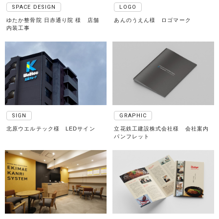
SPACE DESIGN
LOGO
ゆたか整骨院 日赤通り院 様 店舗
あんのうえん様 ロゴマーク
内装工事
SIGN
GRAPHIC
北原ウエルテック様 LEDサイン
立花鉄工建設株式会社様 会社案内
パンフレット