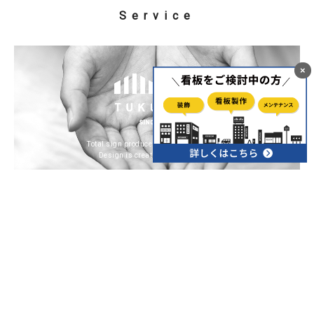
Service
×
Total sign produce & design & promotion
Design is creativity with strategy
デザイン、看板、出版、WEB、映像等、
お客
様の幅広いニーズにお応えします。
ツクリテは、福岡県久留米市でデザイン事業、看板事
業、出版事業を行っています。ご要望に合わせてご提案