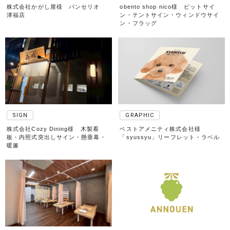
株式会社かがし屋様 パンセリオ
obento shop nico様 ピットサイ
津福店
ン・テントサイン・ウィンドウサイ
ン・フラッグ
SIGN
GRAPHIC
株式会社Cozy Dining様 木製看
ベストアメニティ株式会社様
板・内照式突出しサイン・懸垂幕・
「syussyu」リーフレット・ラベル
暖簾