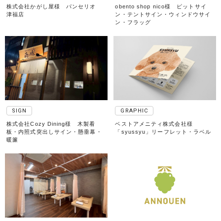
株式会社かがし屋様 パンセリオ
obento shop nico様 ピットサイ
津福店
ン・テントサイン・ウィンドウサイ
ン・フラッグ
SIGN
GRAPHIC
株式会社Cozy Dining様 木製看
ベストアメニティ株式会社様
板・内照式突出しサイン・懸垂幕・
「syussyu」リーフレット・ラベル
暖簾