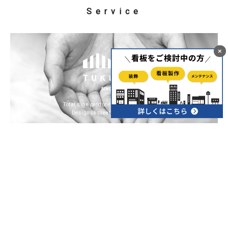
Service
×
Total sign produce & design & promotion
Design is creativity with strategy
デザイン、看板、出版、WEB、映像等、
お客
様の幅広いニーズにお応えします。
ツクリテは、福岡県久留米市でデザイン事業、看板事
業、出版事業を行っています。ご要望に合わせてご提案