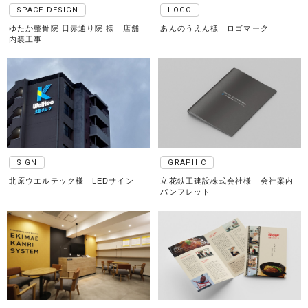
SPACE DESIGN
LOGO
ゆたか整骨院 日赤通り院 様 店舗
あんのうえん様 ロゴマーク
内装工事
SIGN
GRAPHIC
北原ウエルテック様 LEDサイン
立花鉄工建設株式会社様 会社案内
パンフレット