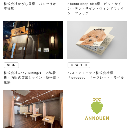
株式会社かがし屋様 パンセリオ
obento shop nico様 ピットサイ
津福店
ン・テントサイン・ウィンドウサイ
ン・フラッグ
SIGN
GRAPHIC
株式会社Cozy Dining様 木製看
ベストアメニティ株式会社様
板・内照式突出しサイン・懸垂幕・
「syussyu」リーフレット・ラベル
暖簾