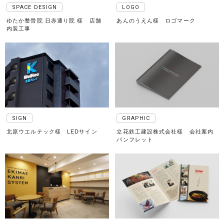
SPACE DESIGN
LOGO
ゆたか整骨院 日赤通り院 様 店舗
あんのうえん様 ロゴマーク
内装工事
SIGN
GRAPHIC
北原ウエルテック様 LEDサイン
立花鉄工建設株式会社様 会社案内
パンフレット