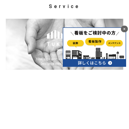
Service
×
Total sign produce & design & promotion
Design is creativity with strategy
デザイン、看板、出版、WEB、映像等、
お客
様の幅広いニーズにお応えします。
ツクリテは、福岡県久留米市でデザイン事業、看板事
業、出版事業を行っています。ご要望に合わせてご提案