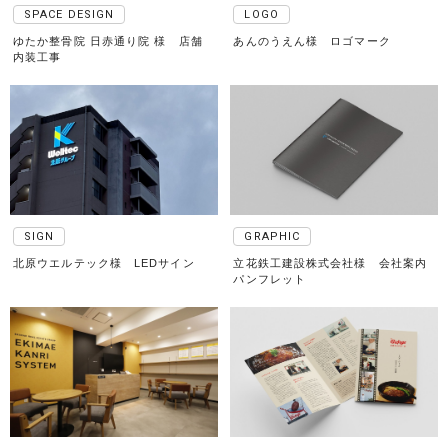
SPACE DESIGN
LOGO
ゆたか整骨院 日赤通り院 様 店舗
あんのうえん様 ロゴマーク
内装工事
SIGN
GRAPHIC
北原ウエルテック様 LEDサイン
立花鉄工建設株式会社様 会社案内
パンフレット