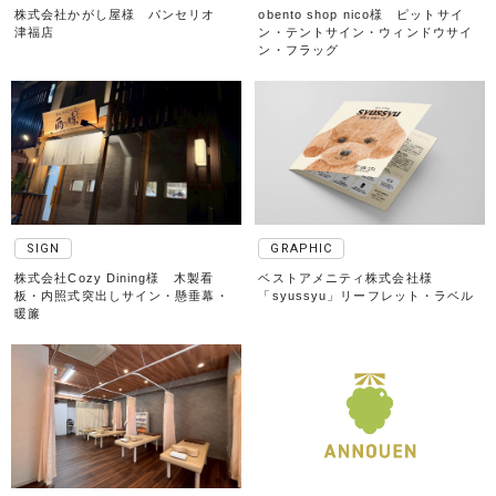
株式会社かがし屋様 パンセリオ
obento shop nico様 ピットサイ
津福店
ン・テントサイン・ウィンドウサイ
ン・フラッグ
SIGN
GRAPHIC
株式会社Cozy Dining様 木製看
ベストアメニティ株式会社様
板・内照式突出しサイン・懸垂幕・
「syussyu」リーフレット・ラベル
暖簾