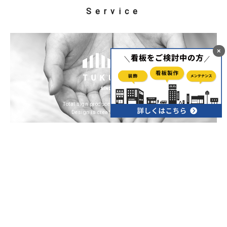
Service
×
Total sign produce & design & promotion
Design is creativity with strategy
デザイン、看板、出版、WEB、映像等、
お客
様の幅広いニーズにお応えします。
ツクリテは、福岡県久留米市でデザイン事業、看板事
業、出版事業を行っています。ご要望に合わせてご提案