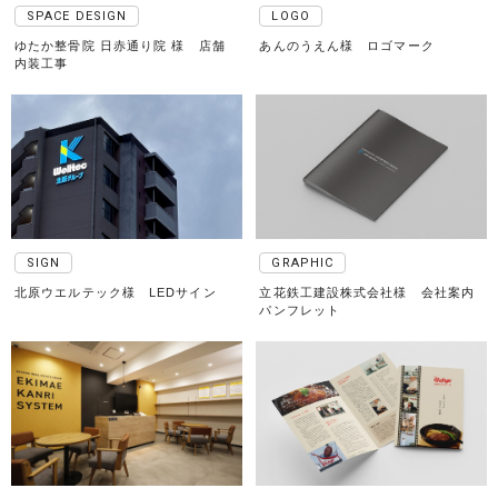
SPACE DESIGN
LOGO
ゆたか整骨院 日赤通り院 様 店舗
あんのうえん様 ロゴマーク
内装工事
SIGN
GRAPHIC
北原ウエルテック様 LEDサイン
立花鉄工建設株式会社様 会社案内
パンフレット